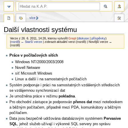
více
Další vlastnosti systému
Verze z 26. 6. 2011, 14:26, kterou vytvořil
Grepl
(
diskuse
|
příspěvky
)
(
rozdíl
)
← Starší verze
| zobrazit aktuální verzi (rozdíl) | Novější verze →
(rozdíl)
Skočit
Skočit
Práce v počítačových sítích
na
na
Windows NT/2000/2003/2008
navigaci
vyhledávání
Novell Netware
síť Microsoft Windows
Linux a další i na samostatných počítačích
Systém podporuje i práci na samostatných vzdálených střediscích
se vzdájemnou synchronizací dat
Je umožněna práce v režimu
pokladna
.
Pro obchodní zástupce je podporován
přenos dat
mezi notebookem
a běžným počítačem, případně mezi PDA, komunikátory a běžným
počítačem.
Data jsou bezpečně udržována databázovým systémem
Pervasive
SQL
, jehož služeb užívají i výkonné SQL servery pro správu