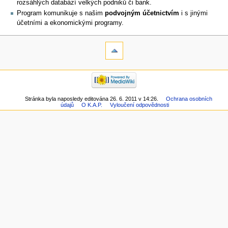
rozsáhlých databází velkých podniků či bank.
Program komunikuje s našim
podvojným účetnictvím
i s jinými
účetními a ekonomickými programy.
Stránka byla naposledy editována 26. 6. 2011 v 14:26.
Ochrana osobních
údajů
O K.A.P.
Vyloučení odpovědnosti