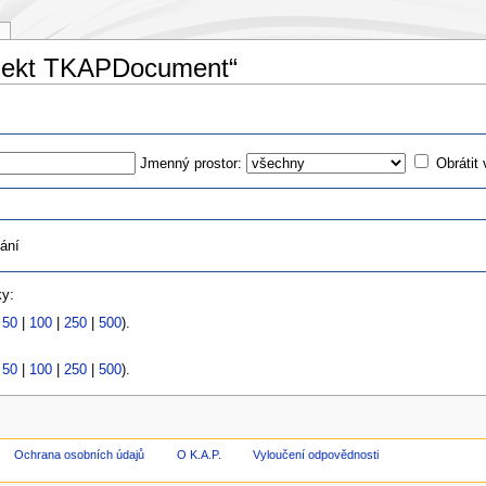
bjekt TKAPDocument“
Jmenný prostor:
Obrátit
ání
ky:
|
50
|
100
|
250
|
500
).
|
50
|
100
|
250
|
500
).
Ochrana osobních údajů
O K.A.P.
Vyloučení odpovědnosti