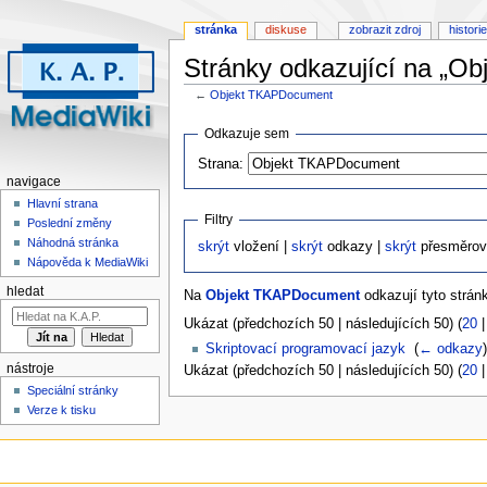
stránka
diskuse
zobrazit zdroj
historie
Stránky odkazující na „O
←
Objekt TKAPDocument
Skočit
Skočit
Odkazuje sem
na
na
Strana:
navigaci
vyhledávání
navigace
Hlavní strana
Filtry
Poslední změny
Náhodná stránka
skrýt
vložení |
skrýt
odkazy |
skrýt
přesměrov
Nápověda k MediaWiki
hledat
Na
Objekt TKAPDocument
odkazují tyto strán
Ukázat (předchozích 50 | následujících 50) (
20
Skriptovací programovací jazyk
‎
(
← odkazy
)
nástroje
Ukázat (předchozích 50 | následujících 50) (
20
Speciální stránky
Verze k tisku