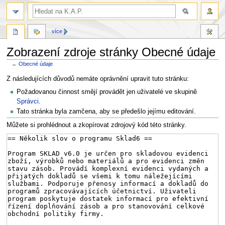
více
Zobrazení zdroje stránky Obecné údaje
←
Obecné údaje
Skočit
Skočit
Z následujících důvodů nemáte oprávnění upravit tuto stránku:
na
na
Požadovanou činnost smějí provádět jen uživatelé ve skupině
navigaci
vyhledávání
Správci
.
Tato stránka byla zamčena, aby se předešlo jejímu editování.
Můžete si prohlédnout a zkopírovat zdrojový kód této stránky.